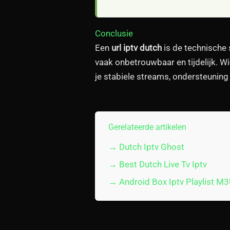
Conclusie
Een
url iptv dutch
is de technische 
vaak onbetrouwbaar en tijdelijk. W
je stabiele streams, ondersteuning
Gerelateerde artikelen
→ Dutch Iptv Ghost
→ Best Dutch Live Tv Iptv
→ Android Box Iptv Playlist M