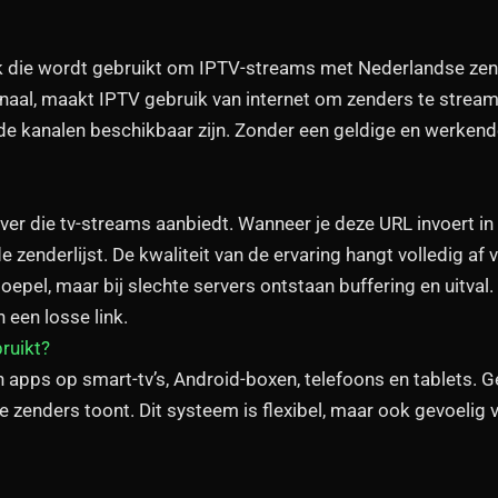
nk die wordt gebruikt om IPTV-streams met Nederlandse zend
signaal, maakt IPTV gebruik van internet om zenders te strea
de kanalen beschikbaar zijn. Zonder een geldige en werken
ver die tv-streams aanbiedt. Wanneer je deze URL invoert i
 zenderlijst. De kwaliteit van de ervaring hangt volledig af 
oepel, maar bij slechte servers ontstaan buffering en uitva
 een losse link.
ruikt?
 apps op smart-tv’s, Android-boxen, telefoons en tablets. G
 zenders toont. Dit systeem is flexibel, maar ook gevoeli
s