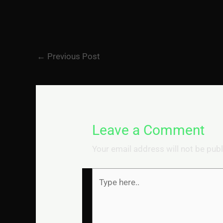
←
Previous Post
Leave a Comment
Your email address will not be pub
Type
here..