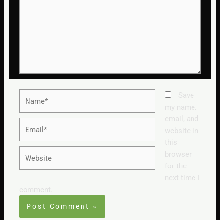
Name*
Save
my name,
email, and
Email*
website in
this
Website
browser
for the
next time I
comment.