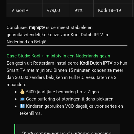
VisionIP
€79,00
91%
Kodi 18–19
Conclusie:
mijniptv
is de meest stabiele en
gebruiksvriendelijke keuze voor Kodi Dutch IPTV in
Nederland en België.
Case Study: Kodi + mijniptv in een Nederlands gezin
Een gezin uit Rotterdam installeerde
Kodi Dutch IPTV
op hun
Smart TV met mijniptv. Binnen 15 minuten konden ze meer
dan 30.000 zenders bekijken in Full HD. Resultaten na 3
maanden:
€400 jaarlijkse besparing t.o.v. Ziggo.
Geen buffering of storingen tijdens piekuren.
Kinderen gebruiken VOD dagelijks voor series en
tekenfilms.
“Kodi met mijniptv is de ultieme oplossing