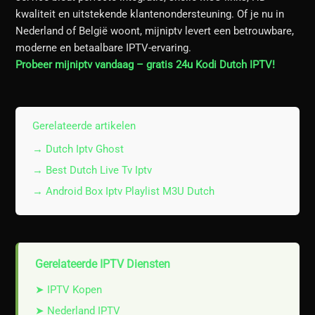
kwaliteit en uitstekende klantenondersteuning. Of je nu in
Nederland of België woont, mijniptv levert een betrouwbare,
moderne en betaalbare IPTV-ervaring.
Probeer mijniptv vandaag – gratis 24u Kodi Dutch IPTV!
Gerelateerde artikelen
→ Dutch Iptv Ghost
→ Best Dutch Live Tv Iptv
→ Android Box Iptv Playlist M3U Dutch
Gerelateerde IPTV Diensten
➤ IPTV Kopen
➤ Nederland IPTV