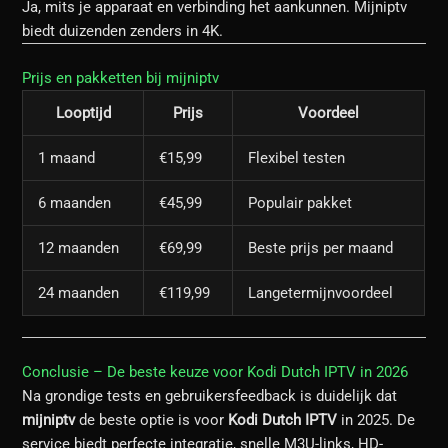
Ja, mits je apparaat en verbinding het aankunnen. Mijniptv
biedt duizenden zenders in 4K.
Prijs en pakketten bij mijniptv
Looptijd
Prijs
Voordeel
1 maand
€15,99
Flexibel testen
6 maanden
€45,99
Populair pakket
12 maanden
€69,99
Beste prijs per maand
24 maanden
€119,99
Langetermijnvoordeel
Conclusie – De beste keuze voor
Kodi Dutch IPTV
in 2026
Na grondige tests en gebruikersfeedback is duidelijk dat
mijniptv
de beste optie is voor
Kodi Dutch IPTV
in 2025. De
service biedt perfecte integratie, snelle M3U-links, HD-