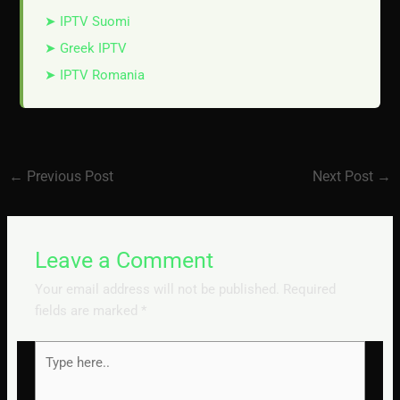
➤ IPTV Suomi
➤ Greek IPTV
➤ IPTV Romania
←
Previous Post
Next Post
→
Leave a Comment
Your email address will not be published.
Required
fields are marked
*
Type
here..