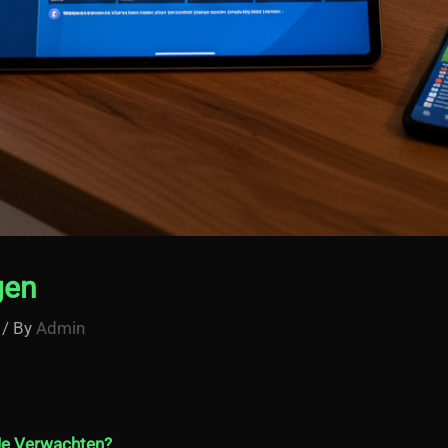
gen
/ By
Admin
Je Verwachten?