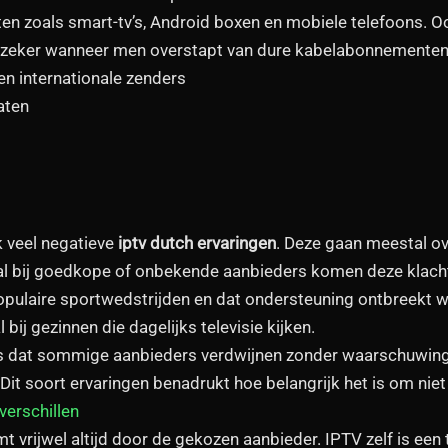
en zoals smart-tv’s, Android boxen en mobiele telefoons. Oo
 zeker wanneer men overstapt van dure kabelabonnementen
n internationale zenders
aten
n
k veel negatieve
iptv dutch ervaringen
. Deze gaan meestal ove
ral bij goedkope of onbekende aanbieders komen deze klach
populaire sportwedstrijden en dat ondersteuning ontbreekt wa
 bij gezinnen die dagelijks televisie kijken.
s dat sommige aanbieders verdwijnen zonder waarschuwing.
it soort ervaringen benadrukt hoe belangrijk het is om niet a
erschillen
mt vrijwel altijd door de gekozen aanbieder. IPTV zelf is een