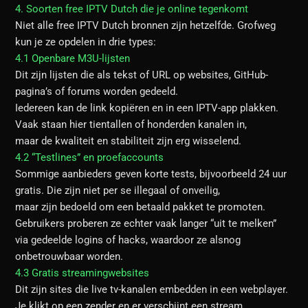
4. Soorten free IPTV Dutch die je online tegenkomt
Niet alle free IPTV Dutch bronnen zijn hetzelfde. Grofweg
kun je ze opdelen in drie types:
4.1 Openbare M3U-lijsten
Dit zijn lijsten die als tekst of URL op websites, GitHub-
pagina’s of forums worden gedeeld.
Iedereen kan de link kopiëren en in een IPTV-app plakken.
Vaak staan hier tientallen of honderden kanalen in,
maar de kwaliteit en stabiliteit zijn erg wisselend.
4.2 “Testlines” en proefaccounts
Sommige aanbieders geven korte tests, bijvoorbeeld 24 uur
gratis. Die zijn niet per se illegaal of onveilig,
maar zijn bedoeld om een betaald pakket te promoten.
Gebruikers proberen ze echter vaak langer “uit te melken”
via gedeelde logins of hacks, waardoor ze alsnog
onbetrouwbaar worden.
4.3 Gratis streamingwebsites
Dit zijn sites die live tv-kanalen embedden in een webplayer.
Je klikt op een zender en er verschijnt een stream.