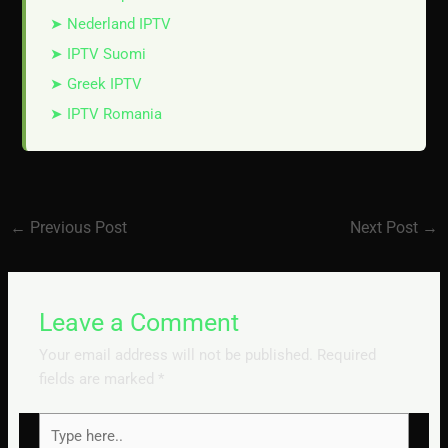
➤ Nederland IPTV
➤ IPTV Suomi
➤ Greek IPTV
➤ IPTV Romania
←
Previous Post
Next Post
→
Leave a Comment
Your email address will not be published.
Required
fields are marked
*
Type
here..