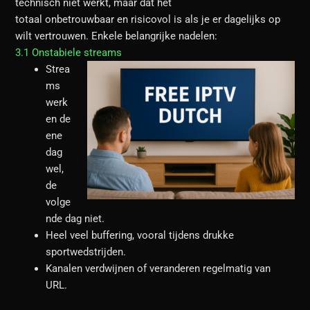
technisch niet werkt, maar dat het
totaal onbetrouwbaar en risicovol is als je er dagelijks op
wilt vertrouwen. Enkele belangrijke nadelen:
3.1 Onstabiele streams
Strea
ms
werk
en de
ene
dag
wel,
de
volge
nde dag niet.
Heel veel buffering, vooral tijdens drukke
sportwedstrijden.
Kanalen verdwijnen of veranderen regelmatig van
URL.