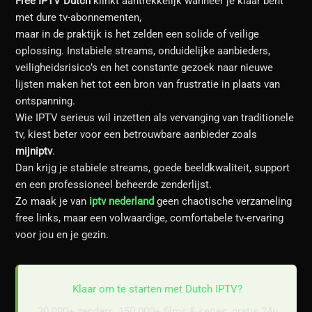
Free IPTV Dutch
klinkt aantrekkelijk wanneer je klaar bent
met dure tv-abonnementen,
maar in de praktijk is het zelden een solide of veilige
oplossing. Instabiele streams, onduidelijke aanbieders,
veiligheidsrisico’s en het constante gezoek naar nieuwe
lijsten maken het tot een bron van frustratie in plaats van
ontspanning.
Wie IPTV serieus wil inzetten als vervanging van traditionele
tv, kiest beter voor een betrouwbare aanbieder zoals
mijniptv
.
Dan krijg je stabiele streams, goede beeldkwaliteit, support
en een professioneel beheerde zenderlijst.
Zo maak je van
iptv nederland
geen chaotische verzameling
free links, maar een volwaardige, comfortabele tv-ervaring
voor jou en je gezin.
Klaar om te starten met Dutch IPTV?
30.000+ zenders, 150.000+ films & series, gratis 24u