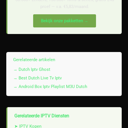
proef — v.a. €5,83/maand.
Bekijk onze pakketten →
Gerelateerde artikelen
→ Dutch Iptv Ghost
→ Best Dutch Live Tv Iptv
→ Android Box Iptv Playlist M3U Dutch
Gerelateerde IPTV Diensten
➤ IPTV Kopen