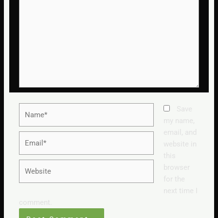
Name*
Save
my name,
email, and
Email*
website in
this
Website
browser
for the
next time I
comment.