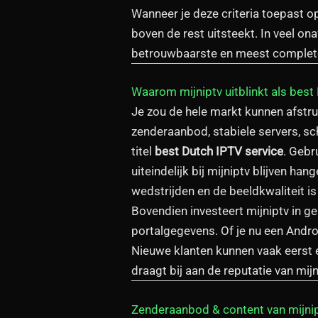
Wanneer je deze criteria toepast op
boven de rest uitsteekt. In veel o
betrouwbaarste en meest complete
Waarom mijniptv uitblinkt als best
Je zou de hele markt kunnen afstrui
zenderaanbod, stabiele servers, s
titel
best Dutch IPTV service
. Gebr
uiteindelijk bij mijniptv blijven ha
wedstrijden en de beeldkwaliteit i
Bovendien investeert mijniptv in ge
portalgegevens. Of je nu een Androi
Nieuwe klanten kunnen vaak eerst ee
draagt bij aan de reputatie van m
Zenderaanbod & content van mijni