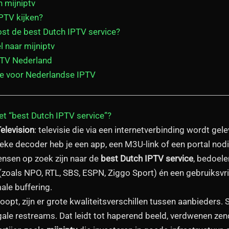
 mijniptv
PTV kijken?
ost de best Dutch IPTV service?
l naar mijniptv
PTV Nederland
ze voor Nederlandse IPTV
t “best Dutch IPTV service”?
Television
: televisie die via een internetverbinding wordt gel
sieke decoder heb je een app, een M3U-link of een portal nodig, 
nsen op zoek zijn naar de
best Dutch IPTV service
, bedoele
(zoals NPO, RTL, SBS, ESPN, Ziggo Sport) én een gebruiksvri
male buffering.
loopt, zijn er grote kwaliteitsverschillen tussen aanbieder
egale restreams. Dat leidt tot haperend beeld, verdwenen ze