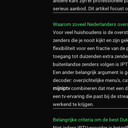
andere kant zijn er professionele p
serieus aanbod. Dit artikel focust 
Waarom zoveel Nederlanders over
Voor veel huishoudens is de overst
zenders die je nooit kijkt en zijn 
flexibiliteit voor een fractie van d
toegang tot duizenden extra zende
buitenlandse zenders volgen is IP
Een ander belangrijk argument is 
decoder: overzichtelijke menu’s, ca
mijniptv
combineren dat met een duid
een tv-ervaring die past bij de st
werkend te krijgen.
Belangrijke criteria om de best Dut
Niet iedere IPTV-provider is hetzel