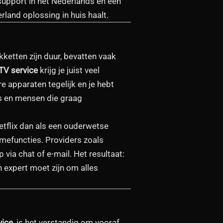
 support in het Nederlands en een
rland oplossing in huis haalt.
ketten zijn duur, bevatten vaak
TV service
krijg je juist veel
re apparaten tegelijk en je hebt
s en mensen die graag
tflix dan als een ouderwetse
amefuncties. Providers zoals
 via chat of e-mail. Het resultaat:
h expert moet zijn om alles
vice
, is het verstandig om vooraf