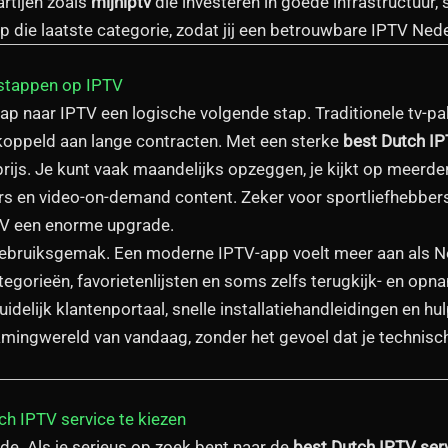
artijen zoals
mijniptv
die investeren in goede infrastructuur,
op die laatste categorie, zodat jij een betrouwbare IPTV Nede
stappen op IPTV
ap naar IPTV een logische volgende stap. Traditionele tv-pak
gekoppeld aan lange contracten. Met een sterke
best Dutch IP
e prijs. Je kunt vaak maandelijks opzeggen, je kijkt op meerde
rs en video-on-demand content. Zeker voor sportliefhebber
TV een enorme upgrade.
gebruiksgemak. Een moderne IPTV-app voelt meer aan als Ne
tegorieën, favorietenlijsten en soms zelfs terugkijk- en opn
elijk klantenportaal, snelle installatiehandleidingen en hulp
reamingwereld van vandaag, zonder het gevoel dat je technisc
ch IPTV service te kiezen
fde. Als je serieus op zoek bent naar de
best Dutch IPTV ser