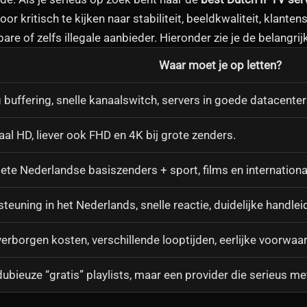
Door kritisch te kijken naar stabiliteit, beeldkwaliteit, klant
are of zelfs illegale aanbieder. Hieronder zie je de belangrij
Waar moet je op letten?
 buffering, snelle kanaalswitch, servers in goede datacenter
al HD, liever ook FHD en 4K bij grote zenders.
te Nederlandse basiszenders + sport, films en internationa
teuning in het Nederlands, snelle reactie, duidelijke handlei
erborgen kosten, verschillende looptijden, eerlijke voorwaa
ubieuze “gratis” playlists, maar een provider die serieus me