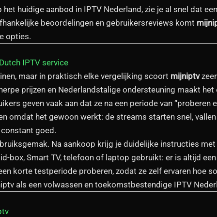
 het huidige aanbod in IPTV Nederland, zie je al snel dat e
nafhankelijke beoordelingen en gebruikersreviews komt
mijni
 opties.
 Dutch IPTV service
nen, maar in praktisch elke vergelijking scoort
mijniptv
zeer
cherpe prijzen en Nederlandstalige ondersteuning maakt het
uikers geven vaak aan dat ze na een periode van “proberen en
ngen omdat het gewoon werkt: de streams starten snel, vallen n
s constant goed.
bruiksgemak. Na aankoop krijg je duidelijke instructies met
d-box, Smart TV, telefoon of laptop gebruikt: er is altijd ee
n korte testperiode proberen, zodat ze zelf ervaren hoe soep
ijniptv als een volwassen en toekomstbestendige IPTV Neder
ptv