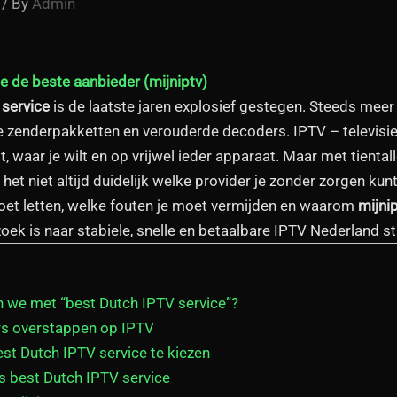
/ By
Admin
je de beste aanbieder (mijniptv)
 service
is de laatste jaren explosief gestegen. Steeds meer
enderpakketten en verouderde decoders. IPTV – televisie vi
ilt, waar je wilt en op vrijwel ieder apparaat. Maar met tient
s het niet altijd duidelijk welke provider je zonder zorgen kun
moet letten, welke fouten je moet vermijden en waarom
mijni
zoek is naar stabiele, snelle en betaalbare IPTV Nederland s
n we met “best Dutch IPTV service”?
s overstappen op IPTV
est Dutch IPTV service te kiezen
ls best Dutch IPTV service